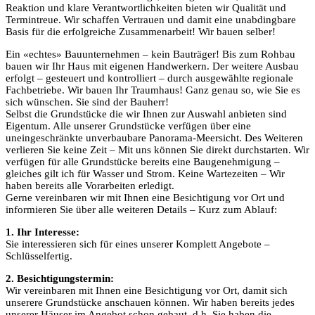
Reaktion und klare Verantwortlichkeiten bieten wir Qualität und
Termintreue. Wir schaffen Vertrauen und damit eine unabdingbare
Basis für die erfolgreiche Zusammenarbeit! Wir bauen selber!
Ein «echtes» Bauunternehmen – kein Bauträger! Bis zum Rohbau
bauen wir Ihr Haus mit eigenen Handwerkern. Der weitere Ausbau
erfolgt – gesteuert und kontrolliert – durch ausgewählte regionale
Fachbetriebe. Wir bauen Ihr Traumhaus! Ganz genau so, wie Sie es
sich wünschen. Sie sind der Bauherr!
Selbst die Grundstücke die wir Ihnen zur Auswahl anbieten sind
Eigentum. Alle unserer Grundstücke verfügen über eine
uneingeschränkte unverbaubare Panorama-Meersicht. Des Weiteren
verlieren Sie keine Zeit – Mit uns können Sie direkt durchstarten. Wir
verfügen für alle Grundstücke bereits eine Baugenehmigung –
gleiches gilt ich für Wasser und Strom. Keine Wartezeiten – Wir
haben bereits alle Vorarbeiten erledigt.
Gerne vereinbaren wir mit Ihnen eine Besichtigung vor Ort und
informieren Sie über alle weiteren Details – Kurz zum Ablauf:
1. Ihr Interesse:
Sie interessieren sich für eines unserer Komplett Angebote –
Schlüsselfertig.
2. Besichtigungstermin:
Wir vereinbaren mit Ihnen eine Besichtigung vor Ort, damit sich
unserere Grundstücke anschauen können. Wir haben bereits jedes
unserer Häuser im Angebot schon gebaut, d.h. Sie haben die